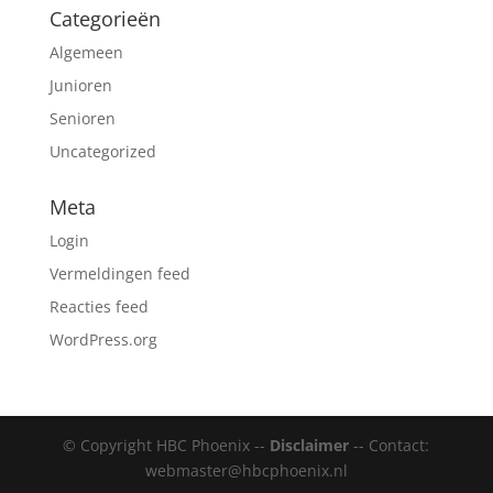
Categorieën
Algemeen
Junioren
Senioren
Uncategorized
Meta
Login
Vermeldingen feed
Reacties feed
WordPress.org
© Copyright HBC Phoenix --
Disclaimer
-- Contact:
webmaster@hbcphoenix.nl