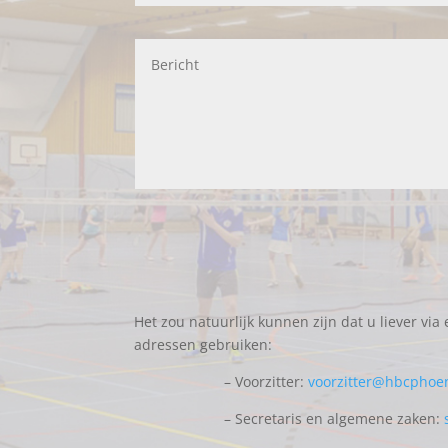
Het zou natuurlijk kunnen zijn dat u liever vi
adressen gebruiken:
– Voorzitter:
voorzitter@hbcphoen
– Secretaris en algemene zaken: