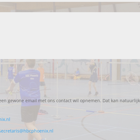
a een gewone email met ons contact wil opnemen. Dat kan natuurlij
ix.nl
secretaris@hbcphoenix.nl