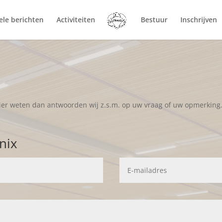
ele berichten
Activiteiten
Bestuur
Inschrijven
hier weten dan antwoorden wij z.s.m. op uw vraag of uw opmerking
nix