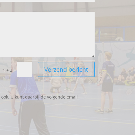
Verzend bericht
=
1 + 3
k ook. U kunt daarbij de volgende email