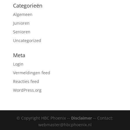
Categorieën
Algemeen
Junioren
Senioren
Uncategorized
Meta
Login
Vermeldingen feed
Reacties feed
WordPress.org
© Copyright HBC Phoenix --
Disclaimer
-- Contact:
webmaster@hbcphoenix.nl